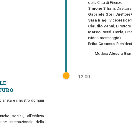
della Città di Firenze
Simone Siliani
, Direttor
Gabriele Gori
, Direttor
Sara Biagi
, Vicepresiden
Claudio Vanni
, Direttor
Marco Rossi-Doria
, Pre
(video-messaggio)
Erika Capasso
, Preside
Modera
Alessia Gia
12:00
LE
TURO
 pianeta e il nostro domani
iche sociali, all’edilizia
one internazionale della