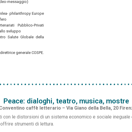
video-messaggio)
hilea- philanthropy Europe
fero
tenariati Pubblico-Privati
allo sviluppo
entro Salute Globale della
 direttrice generale COSPE.
Peace: dialoghi, teatro, musica, mostre
 Conventino caffè letterario – Via Giano della Bella, 20 Fire
onti con le distorsioni di un sistema economico e sociale inegual
ffrire strumenti di lettura.